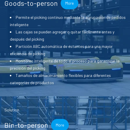
Goods-to-person
More
Permite el picking continuo mediante la agrupación de pedidos
inteligente
Las cajas se pueden agregar o quitar fácilmente antes y
después del picking
Partición ABC automática de estantes para una mayor
eficiencia de picking
Monitoreo inteligente de todo el proceso para garantizar la
precisión del picking
Tamaños de almacenamiento flexibles para diferentes
categorías de productos
Solution
Bin-to-person
More