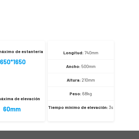
áximo de estantería
Longitud:
740mm
1650*1650
Ancho:
500mm
Altura:
210mm
Peso:
68kg
máxima de elevación
Tiempo mínimo de elevación:
3s
60mm