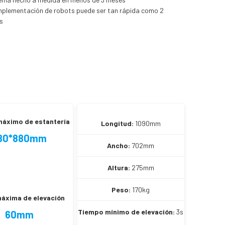
mplementación de robots puede ser tan rápida como 2
s
áximo de estantería
Longitud:
1090mm
80*880mm
Ancho:
702mm
Altura:
275mm
Peso:
170kg
máxima de elevación
Tiempo mínimo de elevación:
3s
60mm