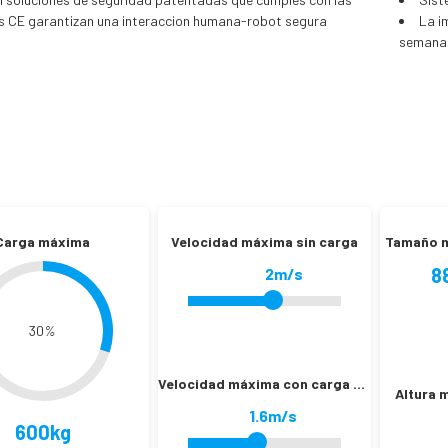
 CE garantizan una interaccion humana-robot segura
La i
semana
Carga máxima
Velocidad máxima sin carga
Tamaño m
8
2m/s
30
%
Velocidad máxima con carga máx.
Altura 
1.6m/s
600kg