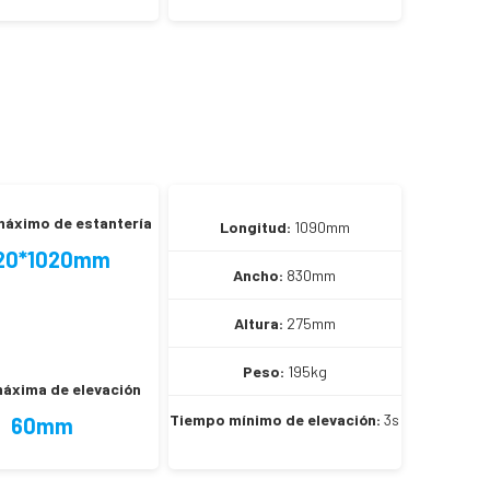
áximo de estantería
Longitud:
1090mm
20*1020mm
Ancho:
830mm
Altura:
275mm
Peso:
195kg
máxima de elevación
Tiempo mínimo de elevación:
3s
60mm