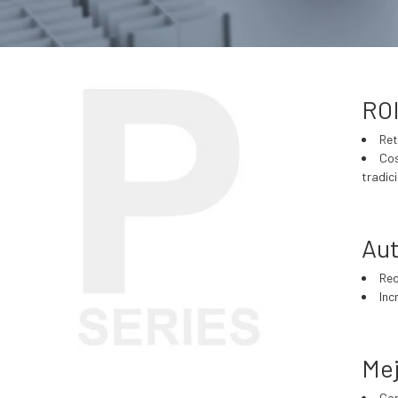
ROI
Ret
Cos
tradic
Au
Red
Inc
Mej
Con