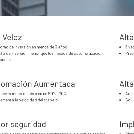
 Veloz
Alta
orno de inversión en menos de 3 años
3 ve
to de inversión menor que los medios de automatización
Prec
ionales
tomación Aumentada
Alta
uce la mano de obra en un 50%- 70%
Adic
rementa la velocidad del trabajo
Solu
or seguridad
Imp
 soluciones de seguridad patentadas que cumples con las
Sist