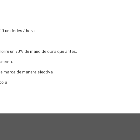
00 unidades / hora
horre un 70% de mano de obra que antes.
humana.
de marca de manera efectiva
co a